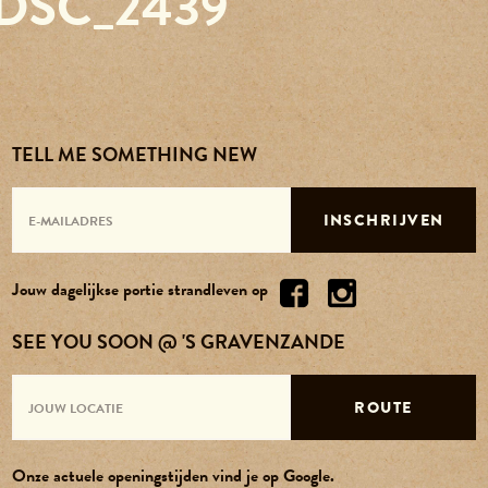
DSC_2439
Reserveren
Agenda
TELL ME SOMETHING NEW
Contact
INSCHRIJVEN
Over ons
Jouw dagelijkse portie strandleven op
Vacatures
SEE YOU SOON @ 'S GRAVENZANDE
ROUTE
Onze actuele openingstijden vind je op Google.