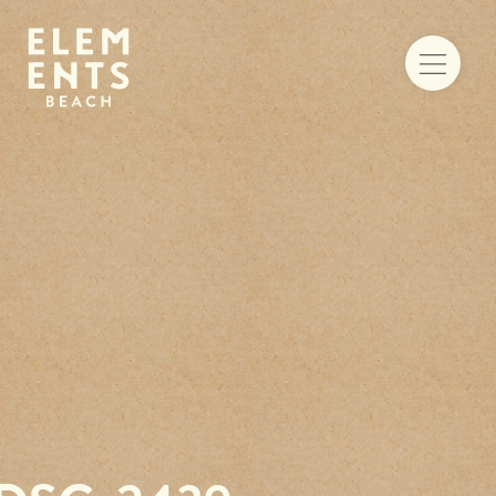
Food & drinks
Iets te vieren
Trouwen aan zee
Vergaderen
Activiteiten