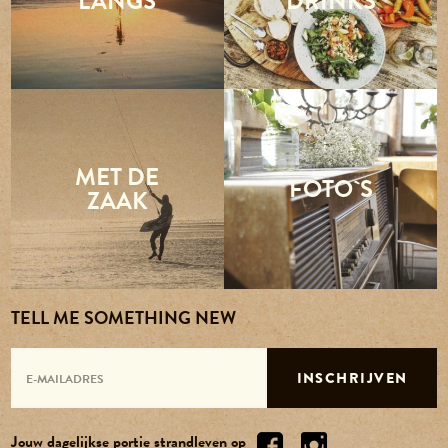
LANGS
DRINKS
MET DE
FOTO`S
ZAAK
TELL ME SOMETHING NEW
INSCHRIJVEN
Jouw dagelijkse portie strandleven op