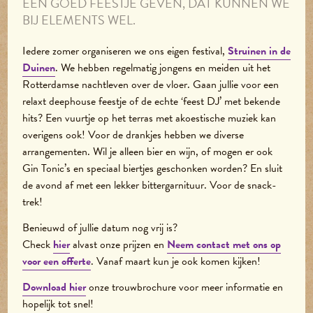
EEN GOED FEESTJE GEVEN, DAT KUNNEN WE
BIJ ELEMENTS WEL.
Iedere zomer organiseren we ons eigen festival,
Struinen in de
Duinen
. We hebben regelmatig jongens en meiden uit het
Rotterdamse nachtleven over de vloer. Gaan jullie voor een
relaxt deephouse feestje of de echte ‘feest DJ’ met bekende
hits? Een vuurtje op het terras met akoestische muziek kan
overigens ook! Voor de drankjes hebben we diverse
arrangementen. Wil je alleen bier en wijn, of mogen er ook
Gin Tonic’s en speciaal biertjes geschonken worden? En sluit
de avond af met een lekker bittergarnituur. Voor de snack-
trek!
Benieuwd of jullie datum nog vrij is?
Check
hier
alvast onze prijzen en
N
eem contact met ons op
voor een offerte
. Vanaf maart kun je ook komen kijken!
Download hier
onze trouwbrochure voor meer informatie en
hopelijk tot snel!