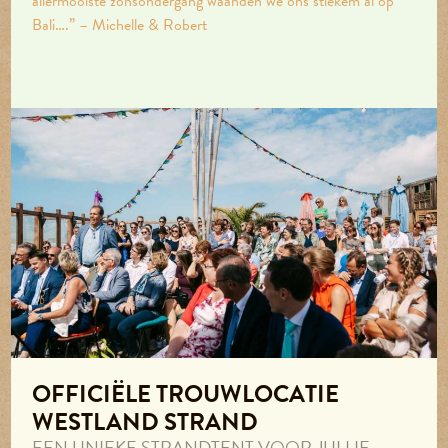
allermooiste zonsondergang waanden we ons stiekem al op
Bali….” – Michelle & Robert
OFFICIËLE TROUWLOCATIE
WESTLAND STRAND
EEN UNIEKE STRANDTENT VOOR JULLIE