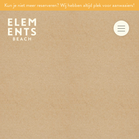
Kun je niet meer reserveren? Wij hebben altijd plek voor aanwaaiers!
Food & drinks
Iets te vieren
Trouwen aan zee
Vergaderen
Activiteiten