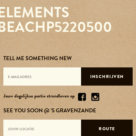
ELEMENTS
Reserveren
BEACHP5220500
Agenda
Contact
TELL ME SOMETHING NEW
Over ons
INSCHRIJVEN
Vacatures
Jouw dagelijkse portie strandleven op
SEE YOU SOON @ 'S GRAVENZANDE
ROUTE