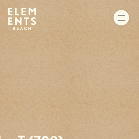
Food & drinks
Iets te vieren
Trouwen aan zee
Vergaderen
Activiteiten