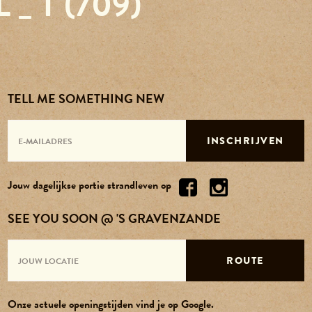
L _ T (709)
Reserveren
Agenda
TELL ME SOMETHING NEW
Contact
INSCHRIJVEN
Over ons
Jouw dagelijkse portie strandleven op
Vacatures
SEE YOU SOON @ 'S GRAVENZANDE
ROUTE
Onze actuele openingstijden vind je op Google.