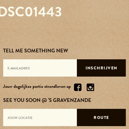
DSC01443
Reserveren
Agenda
Contact
TELL ME SOMETHING NEW
Over ons
INSCHRIJVEN
Vacatures
Jouw dagelijkse portie strandleven op
SEE YOU SOON @ 'S GRAVENZANDE
ROUTE