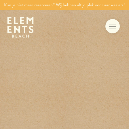
Kun je niet meer reserveren? Wij hebben altijd plek voor aanwaaiers!
Food & drinks
Iets te vieren
Trouwen aan zee
Vergaderen
Activiteiten