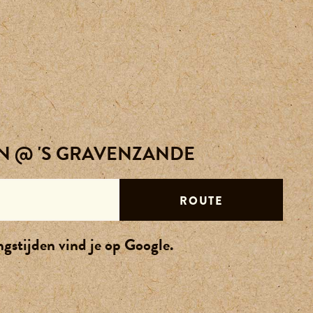
Activiteiten
Reserveren
Agenda
Contact
N @ 'S GRAVENZANDE
Over ons
ROUTE
Vacatures
gstijden vind je op Google.