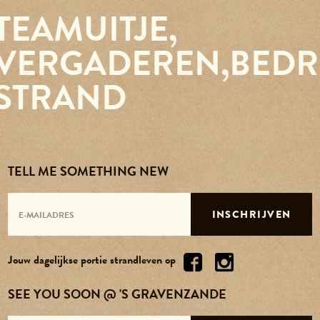
TEAMUITJE,
Reserveren
VERGADEREN,BEDRI
Agenda
STRAND
Contact
Over ons
TELL ME SOMETHING NEW
Vacatures
INSCHRIJVEN
Jouw dagelijkse portie strandleven op
SEE YOU SOON @ 'S GRAVENZANDE