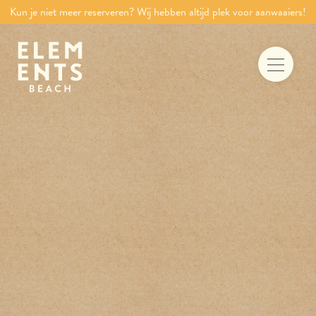
Kun je niet meer reserveren? Wij hebben altijd plek voor aanwaaiers!
Food & drinks
Iets te vieren
Trouwen aan zee
Vergaderen
Activiteiten