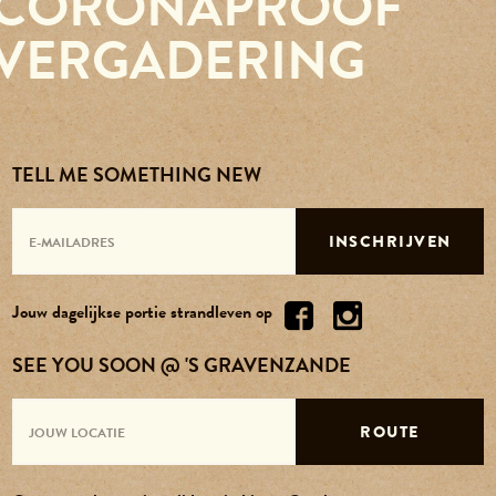
CORONAPROOF
Reserveren
VERGADERING
Agenda
Contact
TELL ME SOMETHING NEW
Over ons
INSCHRIJVEN
Vacatures
Jouw dagelijkse portie strandleven op
SEE YOU SOON @ 'S GRAVENZANDE
ROUTE