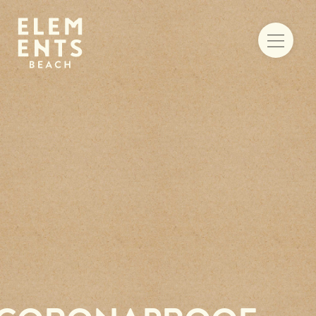
Food & drinks
Iets te vieren
Trouwen aan zee
Vergaderen
Activiteiten