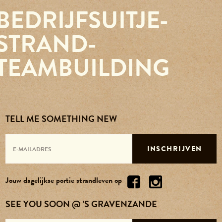
BEDRIJFSUITJE-
Reserveren
STRAND-
Agenda
TEAMBUILDING
Contact
Over ons
TELL ME SOMETHING NEW
Vacatures
INSCHRIJVEN
Jouw dagelijkse portie strandleven op
SEE YOU SOON @ 'S GRAVENZANDE