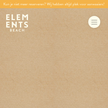
Kun je niet meer reserveren? Wij hebben altijd plek voor aanwaaiers!
Food & drinks
Iets te vieren
Trouwen aan zee
Vergaderen
Activiteiten