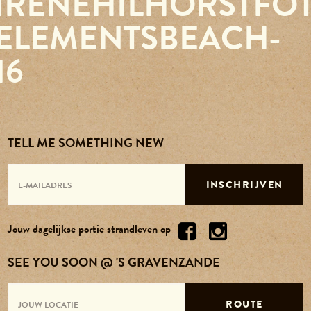
IRENEHILHORSTFOT
Reserveren
ELEMENTSBEACH-
16
Agenda
Contact
TELL ME SOMETHING NEW
Over ons
INSCHRIJVEN
Vacatures
Jouw dagelijkse portie strandleven op
SEE YOU SOON @ 'S GRAVENZANDE
ROUTE