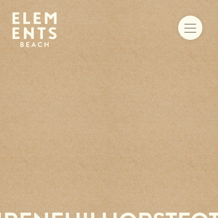
Food & drinks
Iets te vieren
Trouwen aan zee
Vergaderen
Activiteiten