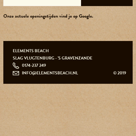
Onze actuele openingstijden vind je op Google.
0174-237 249
info@elementsbeach.nl
ELEMENTS BEACH
SLAG VLUGTENBURG - 'S GRAVENZANDE
0174-237 249
INFO@ELEMENTSBEACH.NL
© 2019