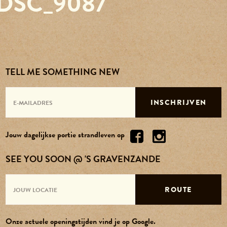
DSC_9087
Reserveren
Agenda
TELL ME SOMETHING NEW
Contact
INSCHRIJVEN
Over ons
Jouw dagelijkse portie strandleven op
Vacatures
SEE YOU SOON @ 'S GRAVENZANDE
ROUTE
Onze actuele openingstijden vind je op Google.