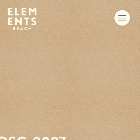
Food & drinks
Iets te vieren
Trouwen aan zee
Vergaderen
Activiteiten