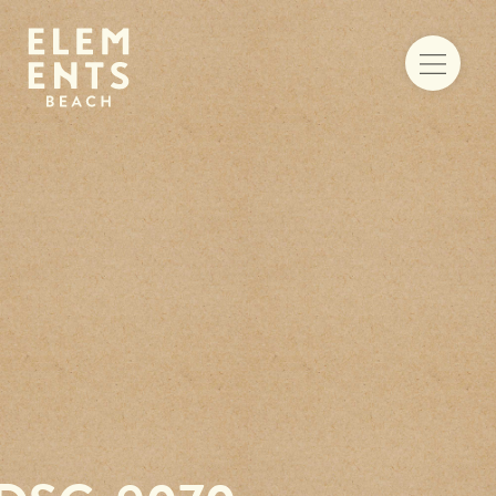
Food & drinks
Iets te vieren
Trouwen aan zee
Vergaderen
Activiteiten