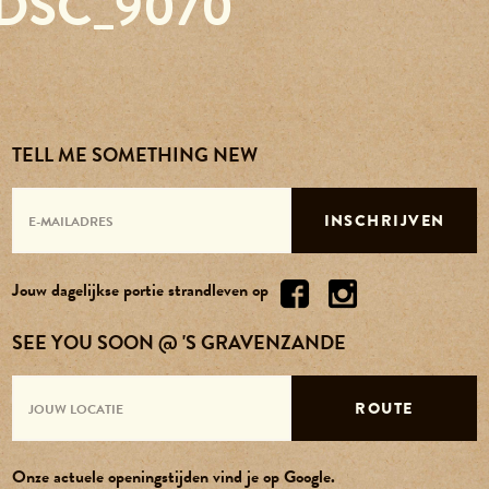
DSC_9070
Reserveren
Agenda
TELL ME SOMETHING NEW
Contact
INSCHRIJVEN
Over ons
Jouw dagelijkse portie strandleven op
Vacatures
SEE YOU SOON @ 'S GRAVENZANDE
ROUTE
Onze actuele openingstijden vind je op Google.