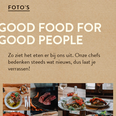
Reserveren
FOTO'S
GOOD FOOD FOR
Agenda
GOOD PEOPLE
Contact
Zo ziet het eten er bij ons uit. Onze chefs
Over ons
bedenken steeds wat nieuws, dus laat je
verrassen!
Vacatures