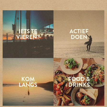
IETS TE
ACTIEF
VIEREN?
DOEN
KOM
FOOD &
LANGS
DRINKS