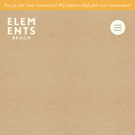
Kun je niet meer reserveren? Wij hebben altijd plek voor aanwaaiers!
Food & drinks
Iets te vieren
Trouwen aan zee
Vergaderen
Activiteiten