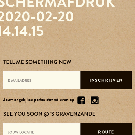
SCHERMAFDRUK
Reserveren
2020-02-20
14.14.15
Agenda
Contact
TELL ME SOMETHING NEW
Over ons
INSCHRIJVEN
Vacatures
Jouw dagelijkse portie strandleven op
SEE YOU SOON @ 'S GRAVENZANDE
ROUTE