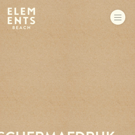
Food & drinks
Iets te vieren
Trouwen aan zee
Vergaderen
Activiteiten