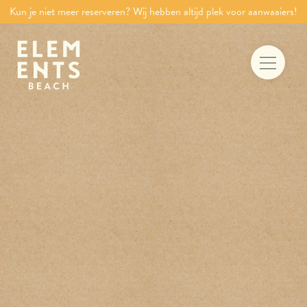
Kun je niet meer reserveren? Wij hebben altijd plek voor aanwaaiers!
Food & drinks
Iets te vieren
Trouwen aan zee
Vergaderen
Activiteiten