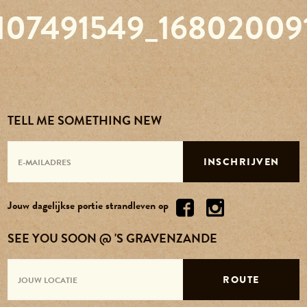
107491549_16802009
Reserveren
Agenda
Contact
TELL ME SOMETHING NEW
Over ons
INSCHRIJVEN
Vacatures
Jouw dagelijkse portie strandleven op
SEE YOU SOON @ 'S GRAVENZANDE
ROUTE