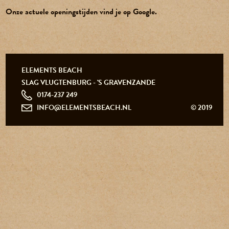
Onze actuele openingstijden vind je op Google.
0174-237 249
ELEMENTS BEACH
info@elementsbeach.nl
SLAG VLUGTENBURG - 'S GRAVENZANDE
0174-237 249
INFO@ELEMENTSBEACH.NL
© 2019