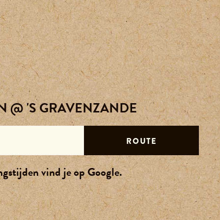
Activiteiten
Reserveren
Agenda
Contact
N @ 'S GRAVENZANDE
Over ons
ROUTE
Vacatures
gstijden vind je op Google.